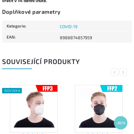
vrátit v 14-denní lhůtě.
Doplňkové parametry
Kategorie
:
COVID-19
EAN
:
8988874857959
SOUVISEJÍCÍ PRODUKTY
Previous
Next
NOVINKA
–82 %