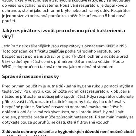
do vašeho dýchacího systému. Používání respirátoru je doplňkovou
ochranou, stejně jako ochranné brýle nebo ochranný oděv. Respirátor
je jednorázová ochranná pomůcka a běžně je určena na 8 hodinové
použití.
Jaký respirátor si zvolit pro ochranu před bakteriemi a
viry?
Jedním z nejrozšířenějších jsou respirátory s označením KN95 a N95.
Toto označení certifikátu zajišťuje podle Národního institutu pro
bezpečnost a ochranu zdraví při práci (NIOSH) ochranu nositele před
95% vzdušnými částicemi s průměrem 0.3 um nebo většími. Podle
WHO je doporučená taková ochrana jako minimální standard.
Správné nasazení masky
Před prvním použitím je nutná důkladná hygiena rukou pomocí mýdla a
teplé vody. Po umytí rukou přiložte vrchní část respirátoru k obličeji a
následně přitlačte na obličej jeho spodní část. Když respirátor dokonale
přilne k vaší tváři, upravte elastické popruhy tak, aby ho udržovali v
bezpečné poloze. Správně nasazená ochranná maska musí těsně
doléhat k obličeji a má zakrývat ústa, nos i bradu. Muži by měli být
oholení, protože brada může způsobit netěsnosti. Při snímání masky se
dotýkejte pouze popruhů, ne části, která filtrované vzduch.
Z důvodu ochrany zdraví a z hygienických důvodů není možné zboží