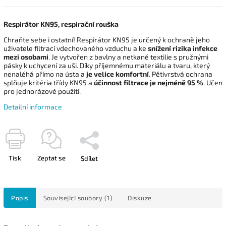
Respirátor KN95, respirační rouška
Chraňte sebe i ostatní! Respirátor KN95 je určený k ochraně jeho
uživatele filtrací vdechovaného vzduchu a ke
snížení rizika infekce
mezi osobami
. Je vytvořen z bavlny a netkané textilie s pružnými
pásky k uchycení za uši. Díky příjemnému materiálu a tvaru, který
nenaléhá přímo na ústa a
je velice komfortní
. Pětivrstvá ochrana
splňuje kritéria třídy KN95 a
účinnost filtrace je nejméně 95 %
. Učen
pro jednorázové použití.
Detailní informace
Tisk
Zeptat se
Sdílet
Popis
Související soubory (1)
Diskuze