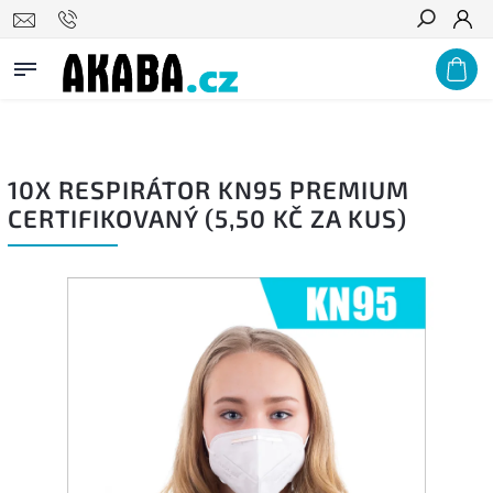
PODNIKŮM A ZDRAVOTNICKÝM ZAŘÍZENÍM NABÍZÍME VÝRAZNÉ
Hledat
VELKOOBCHODNÍ SLEVY, POPTEJTE U NÁS!
10X RESPIRÁTOR KN95 PREMIUM
CERTIFIKOVANÝ (5,50 KČ ZA KUS)