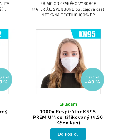
LITA -
PŘÍMO OD ČESKÉHO VÝROBCE
ŠÍ
MATERIÁL: SPUNBOND obličejová část
 našem
NETKANÁ TEXTILIE 100% PP
ištěná
MELTBLOWN FILTRAČNÍ NETKANÁ
TEXTILIE - DVĚ VRSTVY SPUNBOND
pohledová část NETKANÁ...
,83 Kč
7 500 Kč
3 %
–40 %
Skladem
erný
1000x Respirátor KN95
PREMIUM certifikovaný (4,50
Kč za kus)
Do košíku