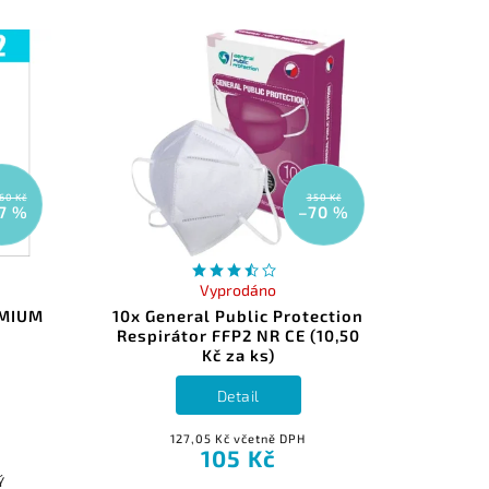
60 Kč
350 Kč
7 %
–70 %
Vyprodáno
EMIUM
10x General Public Protection
Respirátor FFP2 NR CE (10,50
Kč za ks)
Detail
127,05 Kč včetně DPH
105 Kč
Ý