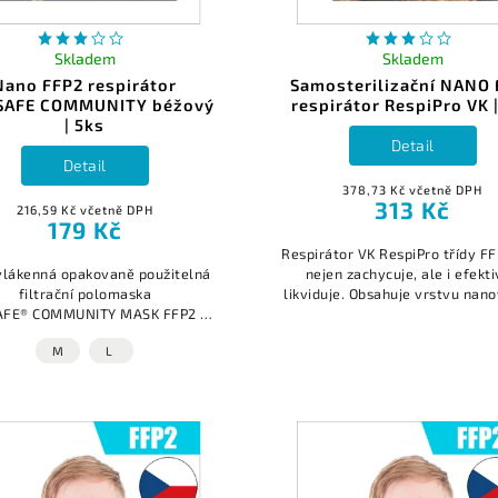
Skladem
Skladem
Nano FFP2 respirátor
Samosterilizační NANO 
SAFE COMMUNITY béžový
respirátor RespiPro VK 
| 5ks
Detail
Detail
378,73 Kč včetně DPH
313 Kč
216,59 Kč včetně DPH
179 Kč
Respirátor VK RespiPro třídy FF
lákenná opakovaně použitelná
nejen zachycuje, ale i efekt
filtrační polomaska
likviduje. Obsahuje vrstvu nan
AFE® COMMUNITY MASK FFP2 se
a akcelerovaného oxidu mědi,
tem pevných částic více než 95
kterému má...
M
L
Splňuje evropskou normu EN
149:2001 + A1:2009....