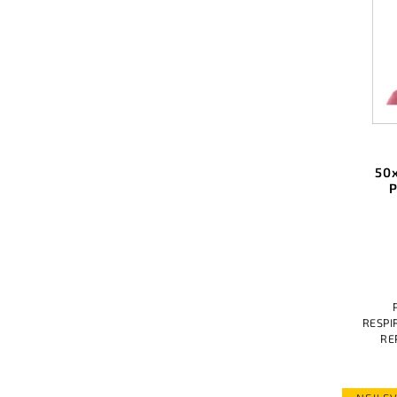
50x
P
RESPI
RE
D
RESPI
c