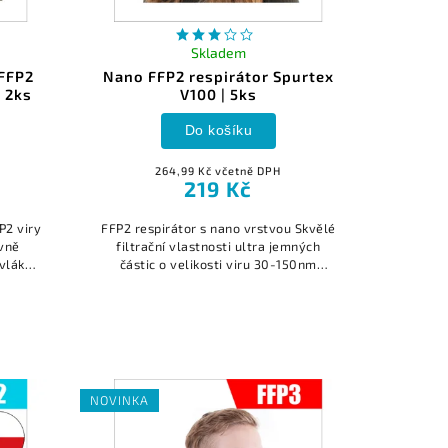
Skladem
FFP2
Nano FFP2 respirátor Spurtex
| 2ks
V100 | 5ks
Do košíku
264,99 Kč včetně DPH
219 Kč
P2 viry
FFP2 respirátor s nano vrstvou Skvělé
ivně
filtrační vlastnosti ultra jemných
ovláken
částic o velikosti viru 30-150nm
 díky
vysoká prodyšnost tvarovatelná část
kolem nosu certifikace EN...
NOVINKA