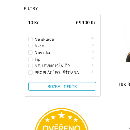
FILTRY
10
Kč
69900
Kč
74
Na skladě
0
Akce
5
Novinka
0
Tip
6
NEJLEVNĚJŠÍ V ČR
3
PROPLÁCÍ POJIŠŤOVNA
10x 
ROZBALIT FILTR