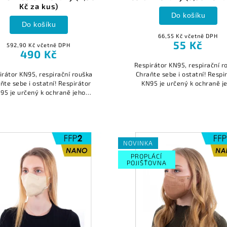
Kč za kus)
Do košíku
Do košíku
66,55 Kč včetně DPH
55 Kč
592,90 Kč včetně DPH
490 Kč
Respirátor KN95, respirační r
irátor KN95, respirační rouška
Chraňte sebe i ostatní! Respi
ňte sebe i ostatní! Respirátor
KN95 je určený k ochraně j
95 je určený k ochraně jeho
uživatele filtrací vdechova
vatele filtrací vdechovaného
vzduchu a ke snížení rizika infe
hu a ke snížení rizika infekce...
NOVINKA
PROPLÁCÍ
POJIŠŤOVNA