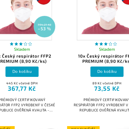
794,21 Kč
–53 %
Skladem
Skladem
 Český respirátor FFP2
10x Český respirátor F
REMIUM (8,90 Kč/ks)
PREMIUM (8,90 Kč/k
Do košíku
Do košíku
445 Kč včetně DPH
89 Kč včetně DPH
367,77 Kč
73,55 Kč
PRÉMIOVÝ CERTIFIKOVANÝ
PRÉMIOVÝ CERTIFIKOVAN
RÁTOR FFP2 VYROBENÝ V ČESKÉ
RESPIRÁTOR FFP2 VYROBENÝ V
PUBLICE OVĚŘENÁ KVALITA -
REPUBLICE OVĚŘENÁ KVALIT
ODÁVÁME NEJKVALITNĚJŠÍ
DODÁVÁME NEJKVALITNĚJ
RÁTORY V ČR Na každém našem
RESPIRÁTORY V ČR Na každém
ertifikovaném výrobku je...
certifikovaném výrobku je.