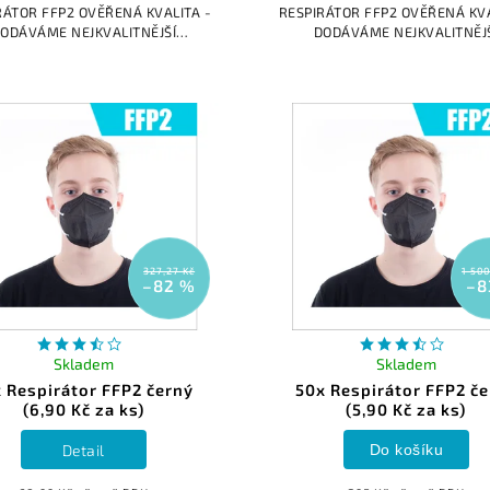
RÁTOR FFP2 OVĚŘENÁ KVALITA -
RESPIRÁTOR FFP2 OVĚŘENÁ KVA
ODÁVÁME NEJKVALITNĚJŠÍ
DODÁVÁME NEJKVALITNĚJ
RÁTORY V ČR Na každém našem
RESPIRÁTORY V ČR Na každém
fikovaném výrobku je vytištěná
certifikovaném výrobku je vyt
norma FFP2 a číslo...
norma FFP2 a číslo...
327,27 Kč
1 500
–82 %
–8
Skladem
Skladem
x Respirátor FFP2 černý
50x Respirátor FFP2 č
(6,90 Kč za ks)
(5,90 Kč za ks)
Detail
Do košíku