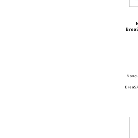
Brea
Nanov
BreaS
záchy
%. 