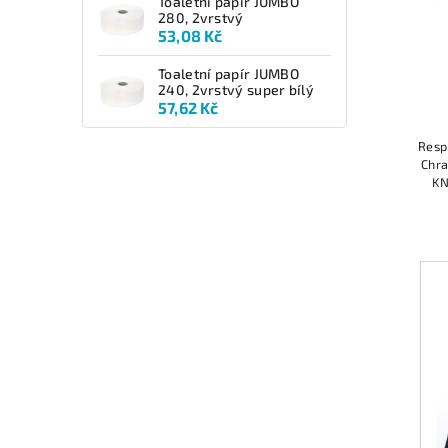
Toaletní papír JUMBO
280, 2vrstvý
53,08 Kč
Toaletní papír JUMBO
240, 2vrstvý super bílý
57,62 Kč
Resp
Chra
KN
uži
vzduc