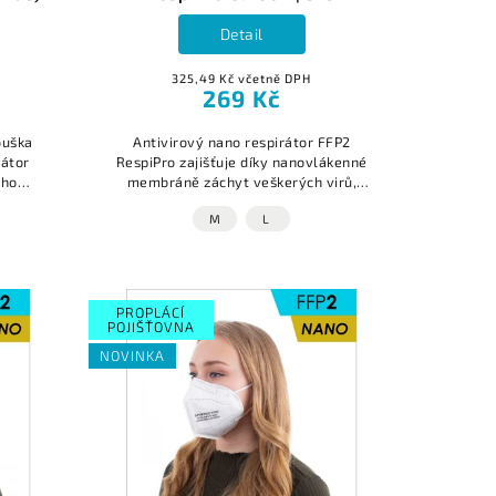
Detail
325,49 Kč včetně DPH
269 Kč
ouška
Antivirový nano respirátor FFP2
rátor
RespiPro zajišťuje díky nanovlákenné
eho
membráně záchyt veškerých virů,
ného
bakterií, prachu, smogu, pylu a
M
L
kce...
alergenů. Vrstva aktivního uhlí -
carbonu...
PROPLÁCÍ
POJIŠŤOVNA
NOVINKA