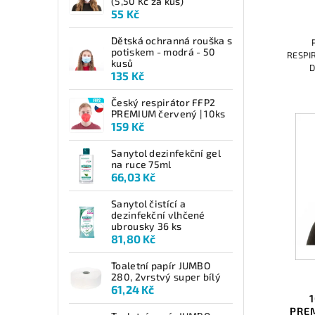
(5,50 Kč za kus)
55 Kč
Dětská ochranná rouška s
potiskem - modrá - 50
RESPI
kusů
D
135 Kč
RESPI
certi
Český respirátor FFP2
PREMIUM červený | 10ks
159 Kč
Sanytol dezinfekční gel
na ruce 75ml
66,03 Kč
Sanytol čistící a
dezinfekční vlhčené
ubrousky 36 ks
81,80 Kč
Toaletní papír JUMBO
280, 2vrstvý super bílý
61,24 Kč
PREM