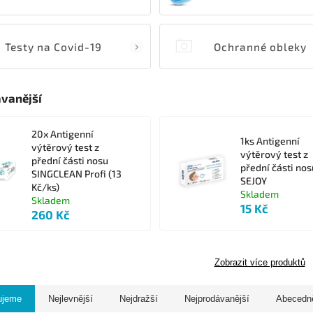
Testy na Covid-19
Ochranné obleky
vanější
20x Antigenní
1ks Antigenní
výtěrový test z
výtěrový test z
přední části nosu
přední části nos
SINGCLEAN Profi (13
SEJOY
Kč/ks)
Skladem
Skladem
15 Kč
260 Kč
Zobrazit více produktů
ujeme
Nejlevnější
Nejdražší
Nejprodávanější
Abecedn