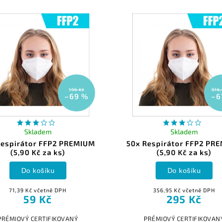
196 Kč
916,
–69 %
–6
Skladem
Skladem
Respirátor FFP2 PREMIUM
50x Respirátor FFP2 PR
(5,90 Kč za ks)
(5,90 Kč za ks)
Do košíku
Do košíku
71,39 Kč včetně DPH
356,95 Kč včetně DPH
59 Kč
295 Kč
PRÉMIOVÝ CERTIFIKOVANÝ
PRÉMIOVÝ CERTIFIKOVAN