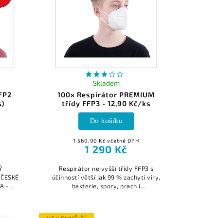
Skladem
FP2
100x Respirátor PREMIUM
s)
třídy FFP3 - 12,90 Kč/ks
Do košíku
1 560,90 Kč včetně DPH
1 290 Kč
Ý
Respirátor nejvyšší třídy FFP3 s
 ČESKÉ
účinností větší jak 99 % zachytí viry,
A -
bakterie, spory, prach i
ŠÍ
aerosol.RESPIRÁTOR TŘÍDY FPP3 JE
 našem
LEPŠÍ OCHRANA NEŽ FFP2. JEJÍM
..
NOŠENÍM NEJEN ŽE...