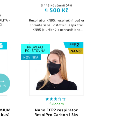
5 445 Kč včetně DPH
4 500 Kč
Ý
LITA -
Respirátor KN95, respirační rouška
ŠÍ
Chraňte sebe i ostatní! Respirátor
 našem
KN95 je určený k ochraně jeho
ištěná
uživatele filtrací vdechovaného
vzduchu a ke snížení rizika infekce...
PROPLÁCÍ
POJIŠŤOVNA
NOVINKA
3 Kč
9 %
Skladem
EMIUM
Nano FFP2 respirátor
 kus)
RespiPro Carbon | 3ks