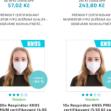
68,99 Kč včetně DPH
295 Kč včetně DPH
57,02 Kč
243,80 Kč
PRÉMIOVÝ CERTIFIKOVANÝ
PRÉMIOVÝ CERTIFIKOVAN
RÁTOR FFP2 OVĚŘENÁ KVALITA -
RESPIRÁTOR FFP2 OVĚŘENÁ KVA
ODÁVÁME NEJKVALITNĚJŠÍ
DODÁVÁME NEJKVALITNĚJ
RÁTORY V ČR Na každém našem
RESPIRÁTORY V ČR Na každém
fikovaném výrobku je vytištěná
certifikovaném výrobku je vyt
norma FFP2 a číslo...
norma FFP2 a číslo...
1 390 Kč
18
–64 %
–6
Skladem
Skladem
100x Respirátor KN95
10x Respirátor KN95 PR
IUM certifikovaný (4,90
certifikovaný (5,50 Kč za