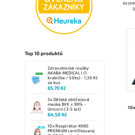
RESPI
D
RESPI
certi
Top 10 produktů
Zdravotnické roušky
AKABA MEDICAL I (1
krabička / 50ks) - 1,30 Kč
za kus
65,70 Kč
5x Dětská obličejová
maska BFE ≥ 99% -
10
Unicorn (3-5 let)
64,50 Kč
10x Respirátor KN95
PREMIUM certifikovaný