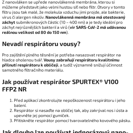
Z nanovláken se upřede
nanovlákenná
membrána, kterou si
můžeme představit jako velmi hustou síť nebo filtr. Otvory v tomto
filtru jsou tak malé, že molekula vzduchu jimi projde, ale bakterie,
virus či alergen nikoliv.
Nanovlákenná membrána má otestovaný
záchyt
submikronových částic
(10
– 400 nm) a je tedy ideální pro
záchyt nejrůznějších bakterií a virů
(
vir SARS-CoV-
2 má udávanou
reálnou
velikost od 80 do 150 nm
).
Nevadí respirátoru vousy?
Pro zajištění plného těsnění je potřeba nasazovat respirátor na
hladce oholenou tvář.
Vousy zabraňují respirátoru kvalitnímu
přilnutí respirátoru k obličeji
, a tudíž významně snižují účinnost
samotného filtračního materiálu.
Jak používat respirátor SPURTEX® V100
FFP2 NR
Před aplikací zkontrolujte nepoškozenost respirátoru i jeho
balení.
Respirátor si nasaďte na obličej tak, aby zakrýval nos i ústa a
upevněte jej pomocí gumiček.
Přitiskněte respirátor pomocí tvarovatelného kovového pásku.
Jak dlouho lze používat jednorázový nano-