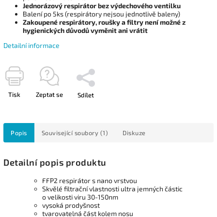
Jednorázový respirátor bez výdechového ventilku
Balení po 5ks (respirátory nejsou jednotlivě baleny)
Zakoupené respirátory, roušky a filtry není možné z
hygienických důvodů vyměnit ani vrátit
Detailní informace
Tisk
Zeptat se
Sdílet
Popis
Související soubory (1)
Diskuze
Detailní popis produktu
FFP2 respirátor s nano vrstvou
Skvělé filtrační vlastnosti ultra jemných částic
o velikosti viru 30-150nm
vysoká prodyšnost
tvarovatelná část kolem nosu