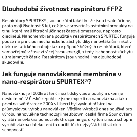
Dlouhodobá životnost respirátoru FFP2
Respirátory SPURTEX® jsou unikátní také tím, že jsou trvale účinné,
proto mají životnost 5 let, což je ve srovnání s ostatními produkty na
trhu, které mají filtrační účinnost časově omezenou, naprosto
ojedinělé. Nanomembrána použitá v respirátorech SPURTEX funguje
pouze na principu mechanického záchytu díky nanovláknům, nikoliv
elektrostatického náboje jako v případě běžných respirátorů, které
samozřejmě v čase ztrácejí svou energii, a tedy i schopnost záchytu
ultrajemných částic. Respirátory jsou vhodné i na dlouhodobé
skladování.
Jak funguje
nanovlákenná
membrána v
nano-respirátoru SPURTEX®?
Nanovlákno
je 1000krát tenčí než lidský vlas a pouhým okem je
neviditelné. V České republice jsme experti na
nanovlákna
a jako
první na světě v roce 2004 v Liberci byl vyvinut přístroj na
průmyslovou výrobu nanovláken. Většina výrobců dnes používá pro
výrobu
nanovlákna
technologii meltblown, česká firma Spur ovšem
vyrábí nanovlákna pomocí elektrospinningu, díky tomu jsou schopni
vyrobit vlákna daleko tenčí a docílit těch nejvyšších filtračních
schopností.