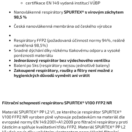
certifikace EN 149 vydaná institucí VÚBP
Nanovlákenné respirátory
SPURTEX
®
s virovým záchytem
98,5 %
Česká nanovlákenná membrána od českého výrobce
Respirátory FFP2 (požadovaná účinnost normy 94%, reálně
naměřená 98,5%)
Snadné dýchání díky nízkému tlakovému odporu a vysoké
poréznosti materiálu
Jednorázový respirátor bez výdechového ventilku
Balení po 5ks (respirátory nejsou jednotlivě baleny)
Zakoupené respirátory, roušky a filtry není možné z
hygienických důvodů vyměnit ani vrátit
Filtrační schopnosti respirátoru SPURTEX® V100 FFP2 NR
Materiál SPURTEX® PP L2 V1, ze kterého je respirátor SPURTEX®
V100 FFP2 NR vyroben plně vyhovuje požadavkům na materiál dle
evropské normy EN 149:2001+A1:2009 pro filtrační respirátory proti
částicím a splňuje kvalitativní třídu FFP2. Materiál SPURTEX® PP L2
V1 však navíc díky unikátním vlastnostem nanovláknité filtrační