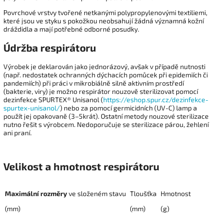
Povrchové vrstvy tvořené netkanými polypropylenovými textiliemi,
které jsou ve styku s pokožkou neobsahují žádná významná kožní
dráždidla a mají potřebné odborné posudky.
Údržba respirátoru
Výrobek je deklarován jako jednorázový, avšak v případě nutnosti
(např. nedostatek ochranných dýchacích pomůcek při epidemiích či
pandemiích) při práci v mikrobiálně silně aktivním prostředí
(bakterie, viry) je možno respirátor nouzově sterilizovat pomocí
dezinfekce SPURTEX® Unisanol (
https://eshop.spur.cz/dezinfekce-
spurtex-unisanol/
) nebo za pomocí germicidních (UV-C) lamp a
použít jej opakovaně (3–5krát). Ostatní metody nouzové sterilizace
nutno řešit s výrobcem. Nedoporučuje se
sterilizace párou, žehlení
ani praní.
Velikost a hmotnost respirátoru
Maximální
rozměry
ve
složeném
stavu
Tloušťka
Hmotnost
(mm)
(mm)
(g)