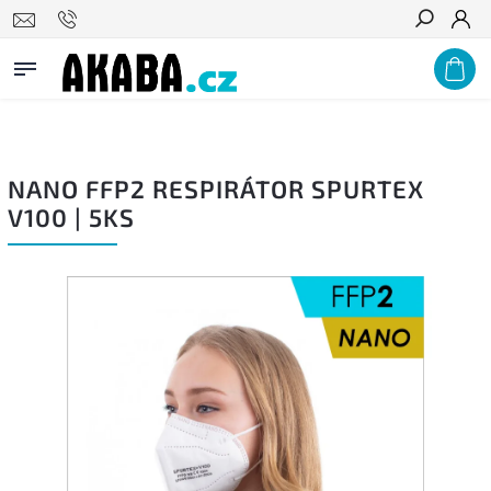
PODNIKŮM A ZDRAVOTNICKÝM ZAŘÍZENÍM NABÍZÍME VÝRAZNÉ
Hledat
VELKOOBCHODNÍ SLEVY, POPTEJTE U NÁS!
NANO FFP2 RESPIRÁTOR SPURTEX
V100 | 5KS