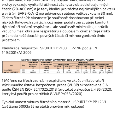
vrstvy vykazuje vynikající účinnost záchytu v oblasti ultrajemných
částic (20–400 nm) a je tedy ideální pro záchyt nejrůznějších bakterií
a virů (vir SARS-CoV-2 má udávanou reálnou velikost kolem 80 nm).
Těchto filtračních vlastností je současně dosahováno při velmi
nízkých tlakových ztrátách, což nejen podstatně zvyšuje komfort
dýchání při nošení respirátoru, ale současně minimalizuje průnik
vzduchu mezi okrajem respirátoru a obličejem, čímž snižuje riziko
průchodu nežádoucích pevných částic či mikroorganismů tímto
prostorem.
Klasifikace respirátoru SPURTEX® V100 FFP2 NR podle EN
149:2001+A1:2009
1 Měřeno na třech vzorcích respirátoru ve zkušební laboratoři
Výzkumného ústavu bezpečnosti práce (VÚBP) akreditované ČIA
podle ČSN EN ISO/IEC 17025:2018 (protokol o zkoušce č. 495/2020,
který byl použit pro certifikát č. VUBP/058/2020)
Typická nanostruktura filtračního materiálu SPURTEX® PP L2 V1
(zvětšeno 5000krát na elektronovém mikroskopu)