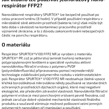
respirátor FFP2?
Nanovlákenné respirátory SPURTEX® lze bezpečně používat po
celou pracovní směnu (8 hodin). V případě používání respirátoru v
mikrobiálně silně aktivním prostředí (bakterie/viry) však může být
tato doba v závislosti na kontaminaci pracovního prostředí
významně zkrácena, a to z důvodu zakoncentrování nebezpečných
částic na povrchu respirátoru.
O materiálu
Respirátor SPURTEX®V100 FFP2 NR je vyroben z materiálu
SPURTEX® PP, což je pětivrstvý laminát tvořený netkanými
polypropylenovými textiliemi a speciálně vyvinutou aktivní
nanovláknitou filtrační vrstvou z polymeru PVDF
(polyvinilidenfluoridu) připravovanou pomocí nejmodernější
technologie zvlákňování polymerního roztoku v elektrostatickém
poli. Respirátor SPURTEX® V100 FFP2 NR neobsahuje žádná vysoce
křehká borosilikátová mikrovlákna někdy používaná ve standardních
ochranných prostředcích dýchacích orgánů, které mají negativní
ekologické, ale především zdravotní vlastnosti. Nanovláknitá filtrační
polymerní vrstva je mezi povrchovými vrstvami pevně fixována, což
jednak zaručuje dobré výsledné mechanické vlastnosti finálního
produktu a současně eliminuje možnost poškození velmi jemných
polymerních nanovláken při manipulaci a používání.