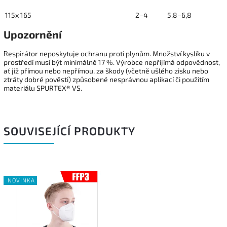
115x
165
2
–
4
5,8
–
6,8
Upozornění
Respirátor neposkytuje ochranu proti plynům. Množství kyslíku v
prostředí musí být minimálně 17 %. Výrobce nepřijímá odpovědnost,
ať již přímou nebo nepřímou, za škody (včetně ušlého zisku nebo
ztráty dobré
po
věsti) způsobené
nes
právnou aplikací či použitím
materiálu SPURTEX®
VS
.
SOUVISEJÍCÍ PRODUKTY
NOVINKA