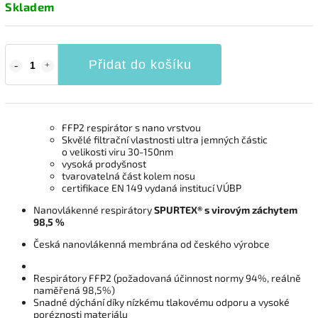
Skladem
Přidat do košíku
FFP2 respirátor s nano vrstvou
Skvělé filtrační vlastnosti ultra jemných částic
o velikosti viru 30-150nm
vysoká prodyšnost
tvarovatelná část kolem nosu
certifikace EN 149 vydaná institucí VÚBP
Nanovlákenné respirátory
SPURTEX
®
s virovým záchytem
98,5 %
Česká nanovlákenná membrána od českého výrobce
Respirátory FFP2 (požadovaná účinnost normy 94%, reálně
naměřená 98,5%)
Snadné dýchání díky nízkému tlakovému odporu a vysoké
poréznosti materiálu