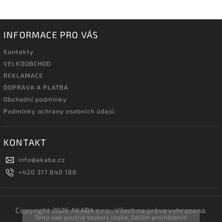
INFORMACE PRO VÁS
Kontakty
VELKOOBCHOD
REKLAMACE
DOPRAVA A PLATBA
Obchodní podmínky
Podmínky ochrany osobních údajů
KONTAKT
info
@
akaba.cz
+420 317 840 188
Copyright 2026
AKABA s.r.o.
. Všechna práva vyhrazena.
Tento web používá soubory cookie. Dalším procházením