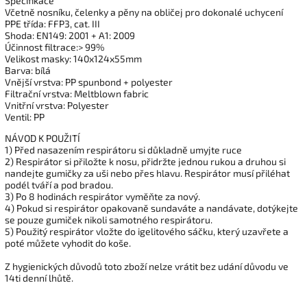
Specifikace
Včetně nosníku, čelenky a pěny na obličej pro dokonalé uchycení
PPE třída: FFP3, cat. III
Shoda: EN149: 2001 + A1: 2009
Účinnost filtrace:> 99%
Velikost masky: 140x124x55mm
Barva: bílá
Vnější vrstva: PP spunbond + polyester
Filtrační vrstva: Meltblown fabric
Vnitřní vrstva: Polyester
Ventil: PP
NÁVOD K POUŽITÍ
1) Před nasazením respirátoru si důkladně umyjte ruce
2) Respirátor si přiložte k nosu, přidržte jednou rukou a druhou si
nandejte gumičky za uši nebo přes hlavu. Respirátor musí přiléhat
podél tváří a pod bradou.
3) Po 8 hodinách respirátor vyměňte za nový.
4) Pokud si respirátor opakovaně sundaváte a nandávate, dotýkejte
se pouze gumiček nikoli samotného respirátoru.
5) Použitý respirátor vložte do igelitového sáčku, který uzavřete a
poté můžete vyhodit do koše.
Z hygienických důvodů toto zboží nelze vrátit bez udání důvodu ve
14ti denní lhůtě.