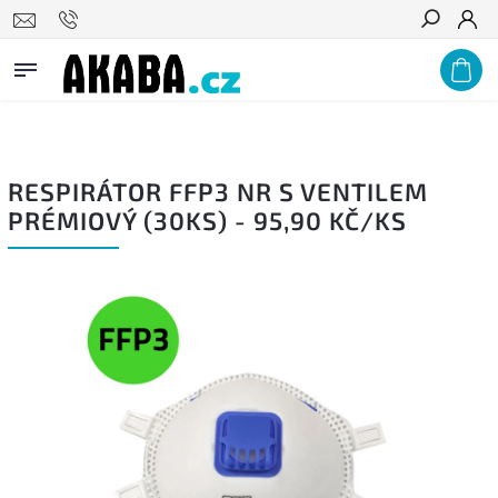
PODNIKŮM A ZDRAVOTNICKÝM ZAŘÍZENÍM NABÍZÍME VÝRAZNÉ
Hledat
VELKOOBCHODNÍ SLEVY, POPTEJTE U NÁS!
RESPIRÁTOR FFP3 NR S VENTILEM
PRÉMIOVÝ (30KS) - 95,90 KČ/KS