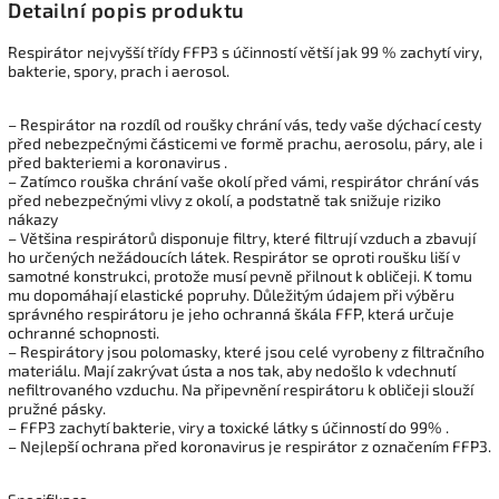
Detailní popis produktu
Respirátor nejvyšší třídy FFP3 s účinností větší jak 99 % zachytí viry,
bakterie, spory, prach i aerosol.
– Respirátor na rozdíl od roušky chrání vás, tedy vaše dýchací cesty
před nebezpečnými částicemi ve formě prachu, aerosolu, páry, ale i
před bakteriemi a koronavirus .
– Zatímco rouška chrání vaše okolí před vámi, respirátor chrání vás
před nebezpečnými vlivy z okolí, a podstatně tak snižuje riziko
nákazy
– Většina respirátorů disponuje filtry, které filtrují vzduch a zbavují
ho určených nežádoucích látek. Respirátor se oproti roušku liší v
samotné konstrukci, protože musí pevně přilnout k obličeji. K tomu
mu dopomáhají elastické popruhy. Důležitým údajem při výběru
správného respirátoru je jeho ochranná škála FFP, která určuje
ochranné schopnosti.
– Respirátory jsou polomasky, které jsou celé vyrobeny z filtračního
materiálu. Mají zakrývat ústa a nos tak, aby nedošlo k vdechnutí
nefiltrovaného vzduchu. Na připevnění respirátoru k obličeji slouží
pružné pásky.
– FFP3 zachytí bakterie, viry a toxické látky s účinností do 99% .
– Nejlepší ochrana před koronavirus je respirátor z označením FFP3.