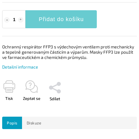
Přidat do košíku
Ochranný respirátor FFP3 s výdechovým ventilem proti mechanicky
a tepelně generovaným částicím a výparům. Masky FFP3 lze použít
ve farmaceutickém a chemickém průmyslu.
Detailní informace
Tisk
Zeptat se
Sdílet
Popis
Diskuze