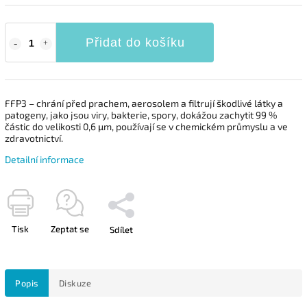
Přidat do košíku
FFP3 – chrání před prachem, aerosolem a filtrují škodlivé látky a
patogeny, jako jsou viry, bakterie, spory, dokážou zachytit 99 %
částic do velikosti 0,6 μm, používají se v chemickém průmyslu a ve
zdravotnictví.
Detailní informace
Tisk
Zeptat se
Sdílet
Popis
Diskuze