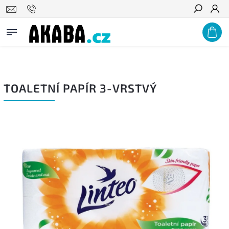
PODNIKŮM A ZDRAVOTNICKÝM ZAŘÍZENÍM NABÍZÍME VÝRAZNÉ
Hledat
VELKOOBCHODNÍ SLEVY, POPTEJTE U NÁS!
TOALETNÍ PAPÍR 3-VRSTVÝ