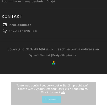
Podmínky ochrany osobních údajů
KONTAKT
info
@
akaba.cz
+420 317 840 188
Copyright 2026
AKABA s.r.o.
. Všechna práva vyhrazena.
Vytvořil
Shoptet
| Design
Shoptak.cz.
Tento web používá soubory cookie. Dalším procházením
tohoto webu vyjadřujete souhlas s jejich používáním..
Více informací
zde
.
Rozumím