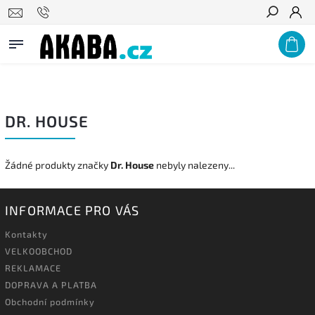
PODNIKŮM A ZDRAVOTNICKÝM ZAŘÍZENÍM NABÍZÍME VÝRAZNÉ
Hledat
VELKOOBCHODNÍ SLEVY, POPTEJTE U NÁS!
DR. HOUSE
Žádné produkty značky
Dr. House
nebyly nalezeny...
INFORMACE PRO VÁS
Kontakty
VELKOOBCHOD
REKLAMACE
DOPRAVA A PLATBA
Obchodní podmínky