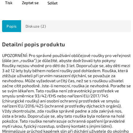
Tisk
Zeptat se
Sdílet
Popis
Diskuze (2)
Detailní popis produktu
UPOZORNĚNÍ: Pro správné používání obličejové roušky pro veřejnost
(dále jen „rouška“) je důležité, abyste dodržovali tyto pokyny:
Roušky nejsou vhodné pro děti do 3 let. Doporučuje se, aby děti mezi
3 až 12 lety byly během nošení roušky pod dohledem. Rouška, která
ztěžuje uživateli při prvním nasazení dýchání, se považuje za
nevhodnou. Může vyžadovat určitý čas, než se s rouškou uživatel
začne cítit pohodlně. Jste-li nemocní, rouška je nevhodná. Poraďte se
se svým lékařem. Tato rouška není zdravotnický prostředek ve
smyslu směrnice 93/42/EHS nebo nařízení EU/2017/745
(chirurgické roušky) ani osobní ochranný prostředek ve smyslu
nařízení EU/2016/425 (ochranné prostředky dýchacích orgánů).
Vždy zkontrolujte, zda rouška správně padne a zda zakrývá nos,
ústa a bradu. Doporučuje se, aby tato rouška byla nošena na holé
pokožce. Tato rouška nenahrazuje ochranná opatření (pravidelné
mytí rukou, fyzický rozestup, snížený kontakt s jinými lidmi).
Minimalizuje průchod kapének slin při dýchání uživatele do okolního