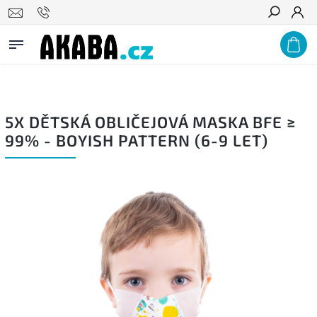
PODNIKŮM A ZDRAVOTNICKÝM ZAŘÍZENÍM NABÍZÍME VÝRAZNÉ
Hledat
VELKOOBCHODNÍ SLEVY, POPTEJTE U NÁS!
5X DĚTSKÁ OBLIČEJOVÁ MASKA BFE ≥
99% - BOYISH PATTERN (6-9 LET)