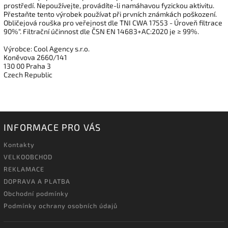
prostředí. Nepoužívejte, provádíte-li namáhavou fyzickou aktivitu.
Přestaňte tento výrobek používat při prvních známkách poškození.
Obličejová rouška pro veřejnost dle TNI CWA 17553 - Úroveň filtrace
90%“. Filtrační účinnost dle ČSN EN 14683+AC:2020 je ≥ 99%.
Výrobce: Cool Agency s.r.o.
Koněvova 2660/141
130 00 Praha 3
Czech Republic
INFORMACE PRO VÁS
Kontakty
VELKOOBCHOD
REKLAMACE
DOPRAVA A PLATBA
Obchodní podmínky
Podmínky ochrany osobních údajů