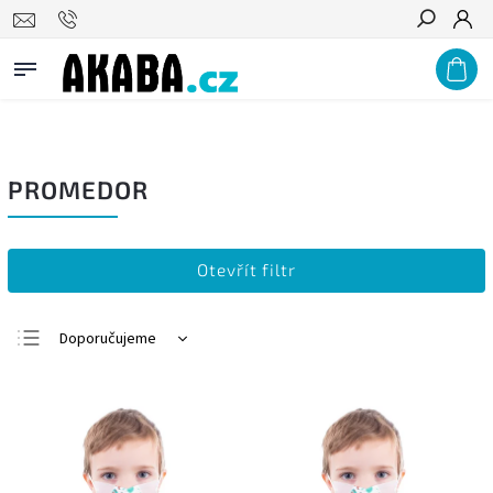
PODNIKŮM A ZDRAVOTNICKÝM ZAŘÍZENÍM NABÍZÍME VÝRAZNÉ
Hledat
VELKOOBCHODNÍ SLEVY, POPTEJTE U NÁS!
PROMEDOR
Otevřít filtr
Doporučujeme
Nejlevnější
Nejdražší
Nejprodávanější
Abecedně