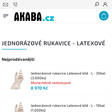
PODNIKŮM A ZDRAVOTNICKÝM ZAŘÍZENÍM NABÍZÍME VÝRAZNÉ
Hledat
VELKOOBCHODNÍ SLEVY, POPTEJTE U NÁS!
JEDNORÁZOVÉ RUKAVICE - LATEXOVÉ
Nejprodávanější
Jednorázové rukavice Latexové bílé - L - 30bal
(3.000ks)
Momentálně nedostupné
8 970 Kč
Jednorázové rukavice Latexové bílé - L - 10bal
(1.000ks)