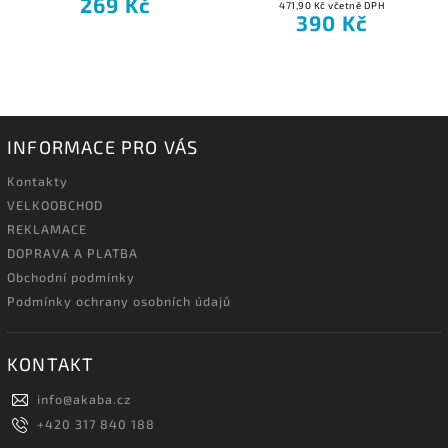
269 Kč
471,90 Kč včetně DPH
390 Kč
INFORMACE PRO VÁS
Kontakty
VELKOOBCHOD
REKLAMACE
DOPRAVA A PLATBA
Obchodní podmínky
Podmínky ochrany osobních údajů
KONTAKT
info
@
akaba.cz
+420 317 840 188